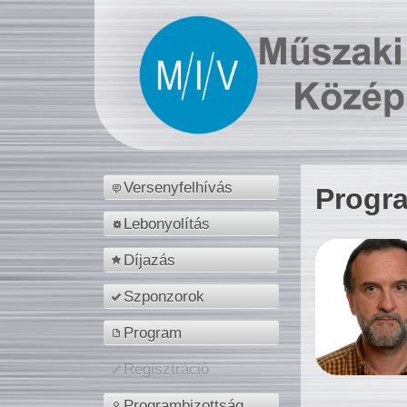
Versenyfelhívás
Progr
Lebonyolítás
Díjazás
Szponzorok
Program
Regisztráció
Programbizottság