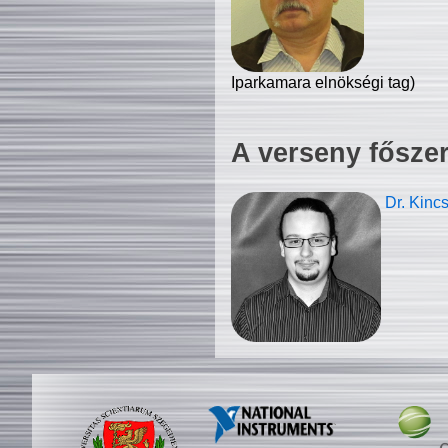
Iparkamara elnökségi tag)
A verseny fősze
Dr. Kinc