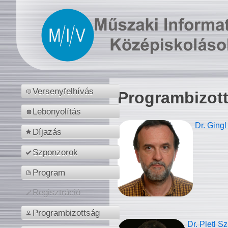
Versenyfelhívás
Programbizot
Lebonyolítás
Dr. Gingl
Díjazás
Szponzorok
Program
Regisztráció
Programbizottság
Dr. Pletl S