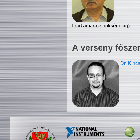
Iparkamara elnökségi tag)
A verseny fősze
Dr. Kinc