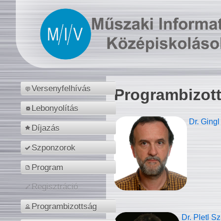
Versenyfelhívás
Programbizot
Lebonyolítás
Dr. Gingl
Díjazás
Szponzorok
Program
Regisztráció
Programbizottság
Dr. Pletl S