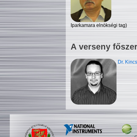
Iparkamara elnökségi tag)
A verseny fősze
Dr. Kinc