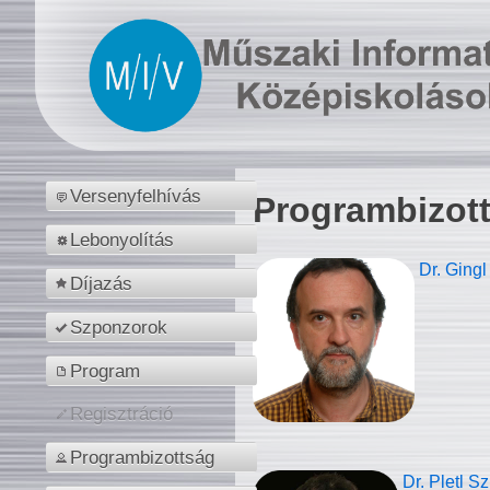
Versenyfelhívás
Programbizot
Lebonyolítás
Dr. Gingl
Díjazás
Szponzorok
Program
Regisztráció
Programbizottság
Dr. Pletl S