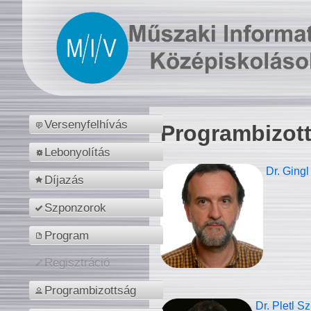
Versenyfelhívás
Programbizot
Lebonyolítás
Dr. Gingl
Díjazás
Szponzorok
Program
Regisztráció
Programbizottság
Dr. Pletl S