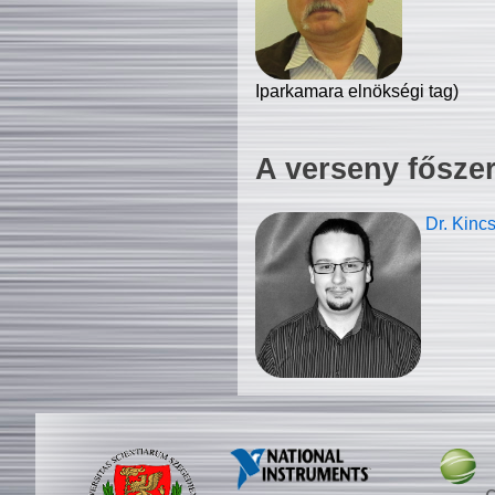
Iparkamara elnökségi tag)
A verseny fősze
Dr. Kinc