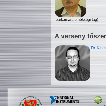
Iparkamara elnökségi tag)
A verseny fősze
Dr. Kinc