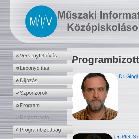
Versenyfelhívás
Programbizot
Lebonyolítás
Dr. Gingl
Díjazás
Szponzorok
Program
Regisztráció
Programbizottság
Dr. Pletl S