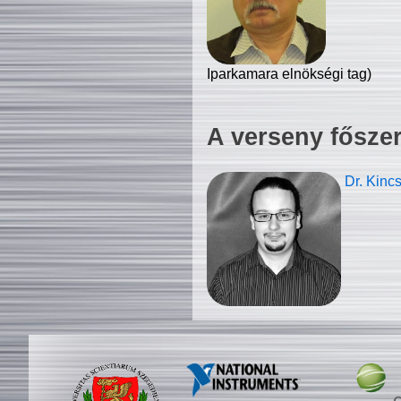
Iparkamara elnökségi tag)
A verseny fősze
Dr. Kinc