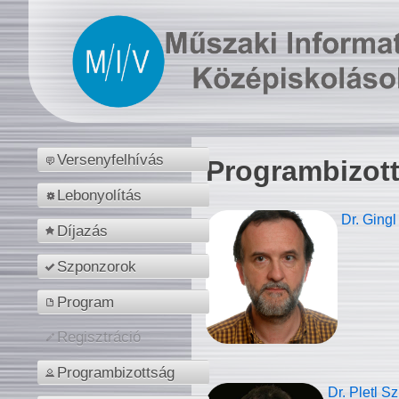
Versenyfelhívás
Programbizot
Lebonyolítás
Dr. Gingl
Díjazás
Szponzorok
Program
Regisztráció
Programbizottság
Dr. Pletl S