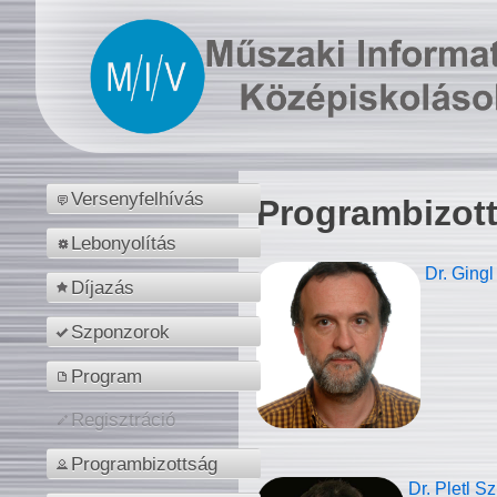
Versenyfelhívás
Programbizot
Lebonyolítás
Dr. Gingl
Díjazás
Szponzorok
Program
Regisztráció
Programbizottság
Dr. Pletl S