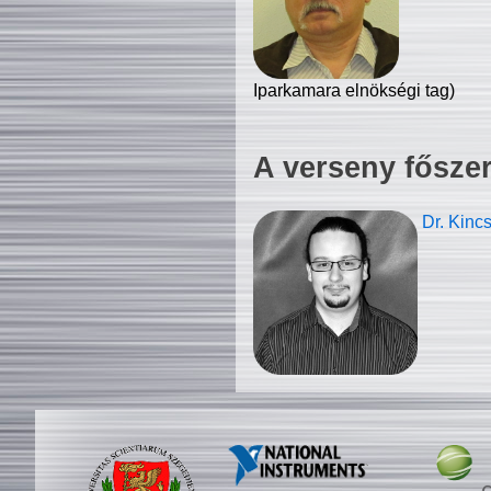
Iparkamara elnökségi tag)
A verseny fősze
Dr. Kinc