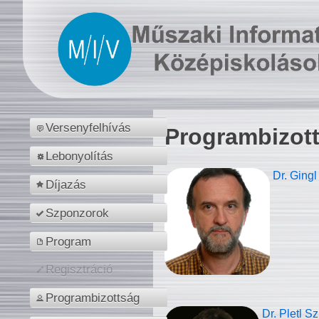
Versenyfelhívás
Programbizot
Lebonyolítás
Dr. Gingl
Díjazás
Szponzorok
Program
Regisztráció
Programbizottság
Dr. Pletl S