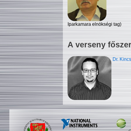
Iparkamara elnökségi tag)
A verseny fősze
Dr. Kinc