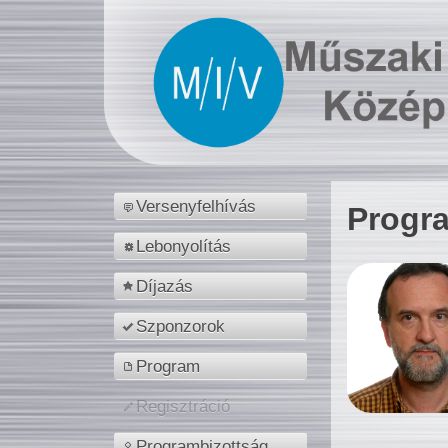
Versenyfelhívás
Progr
Lebonyolítás
Díjazás
Szponzorok
Program
Regisztráció
Programbizottság