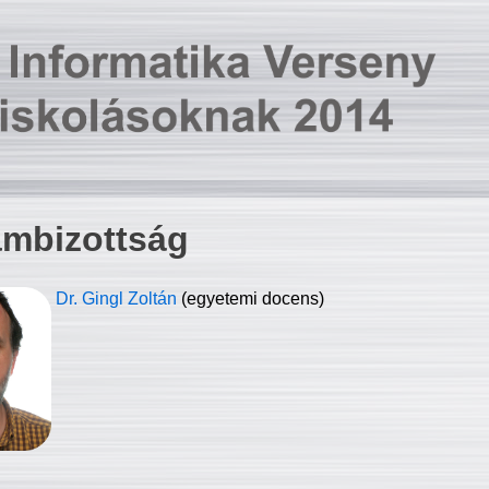
ambizottság
Dr. Gingl Zoltán
(egyetemi docens)