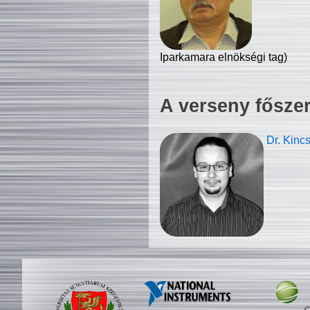
Iparkamara elnökségi tag)
A verseny fősze
Dr. Kinc