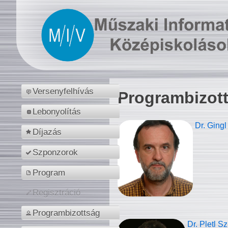
Versenyfelhívás
Programbizot
Lebonyolítás
Dr. Gingl
Díjazás
Szponzorok
Program
Regisztráció
Programbizottság
Dr. Pletl S