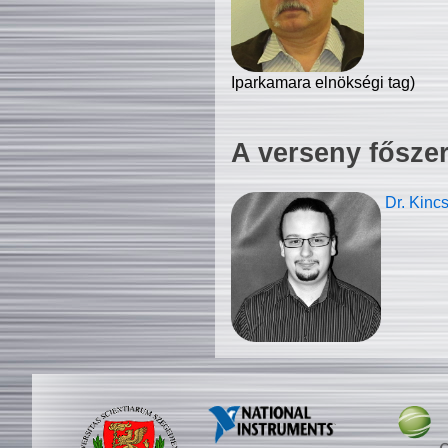
Iparkamara elnökségi tag)
A verseny fősze
Dr. Kinc