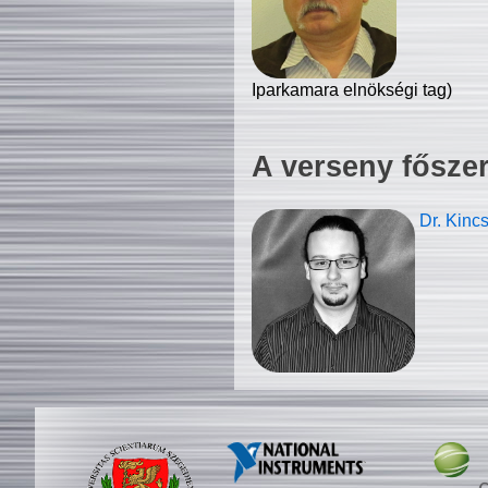
Iparkamara elnökségi tag)
A verseny fősze
Dr. Kinc