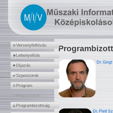
Versenyfelhívás
Programbizot
Lebonyolítás
Dr. Gingl
Díjazás
Szponzorok
Program
Regisztráció
Programbizottság
Dr. Pletl S