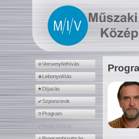
Versenyfelhívás
Progr
Lebonyolítás
Díjazás
Szponzorok
Program
Regisztráció
Programbizottság