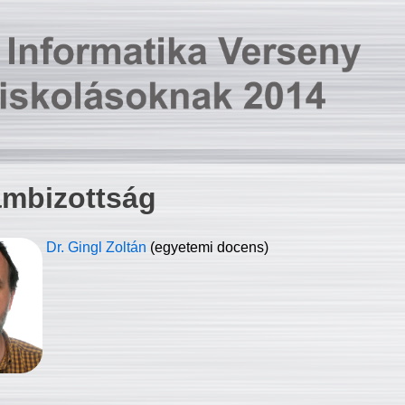
ambizottság
Dr. Gingl Zoltán
(egyetemi docens)