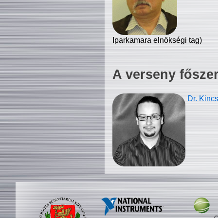
Iparkamara elnökségi tag)
A verseny fősze
Dr. Kinc