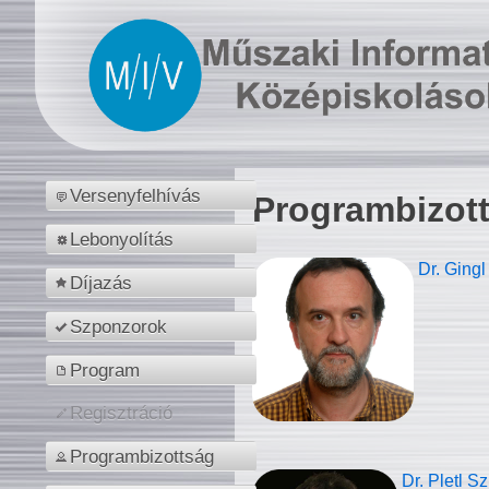
Versenyfelhívás
Programbizot
Lebonyolítás
Dr. Gingl
Díjazás
Szponzorok
Program
Regisztráció
Programbizottság
Dr. Pletl S