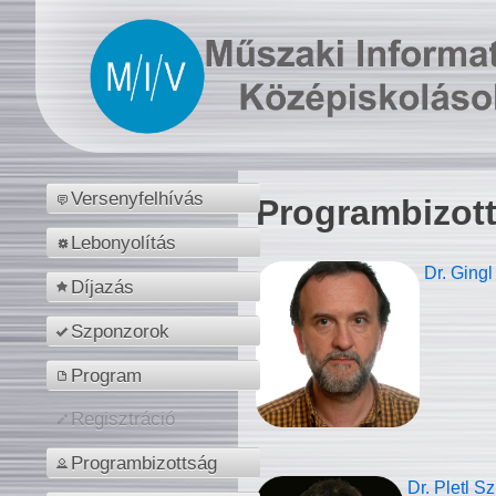
Versenyfelhívás
Programbizot
Lebonyolítás
Dr. Gingl
Díjazás
Szponzorok
Program
Regisztráció
Programbizottság
Dr. Pletl S