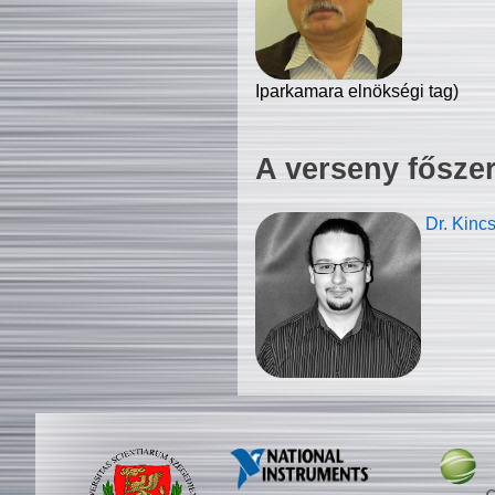
Iparkamara elnökségi tag)
A verseny fősze
Dr. Kinc