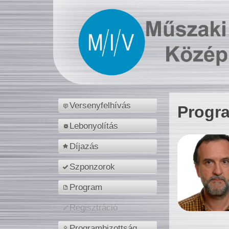
Versenyfelhívás
Progr
Lebonyolítás
Díjazás
Szponzorok
Program
Regisztráció
Programbizottság