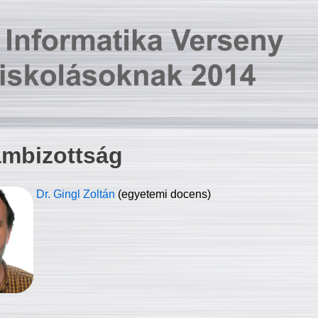
ambizottság
Dr. Gingl Zoltán
(egyetemi docens)