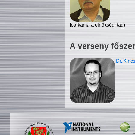
Iparkamara elnökségi tag)
A verseny fősze
Dr. Kinc