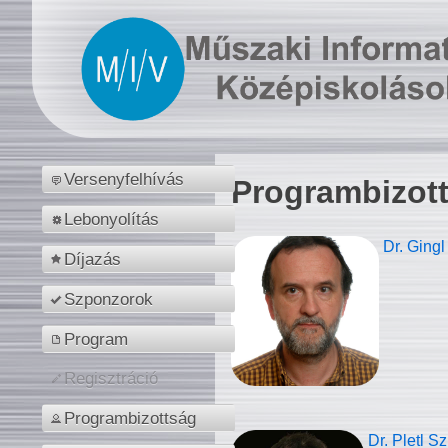
Versenyfelhívás
Programbizot
Lebonyolítás
Dr. Gingl
Díjazás
Szponzorok
Program
Regisztráció
Programbizottság
Dr. Pletl S