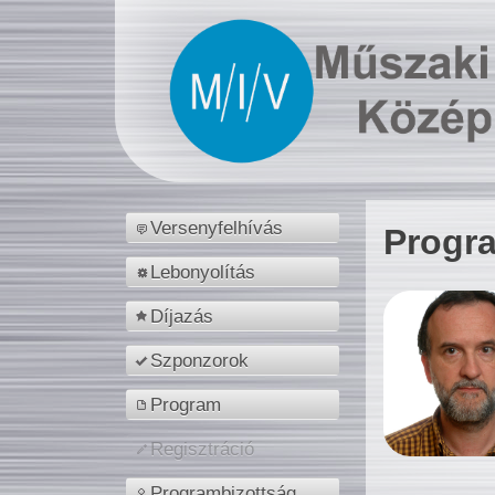
Versenyfelhívás
Progr
Lebonyolítás
Díjazás
Szponzorok
Program
Regisztráció
Programbizottság