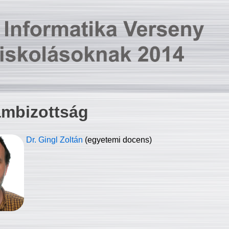
ambizottság
Dr. Gingl Zoltán
(egyetemi docens)