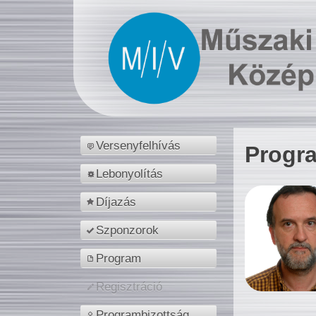
Versenyfelhívás
Progr
Lebonyolítás
Díjazás
Szponzorok
Program
Regisztráció
Programbizottság