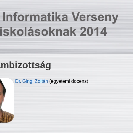
ambizottság
Dr. Gingl Zoltán
(egyetemi docens)