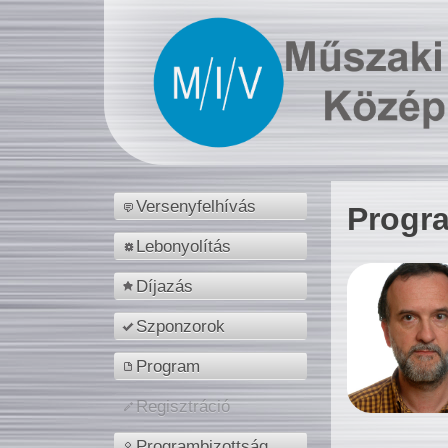
Versenyfelhívás
Progr
Lebonyolítás
Díjazás
Szponzorok
Program
Regisztráció
Programbizottság