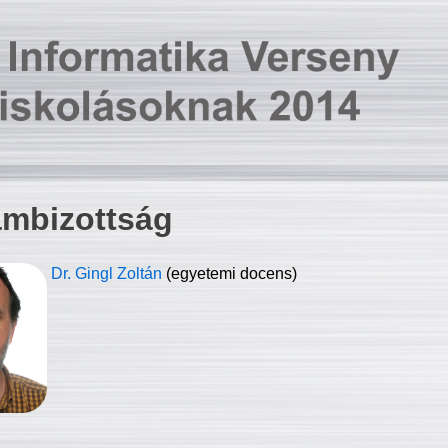
ambizottság
Dr. Gingl Zoltán
(egyetemi docens)