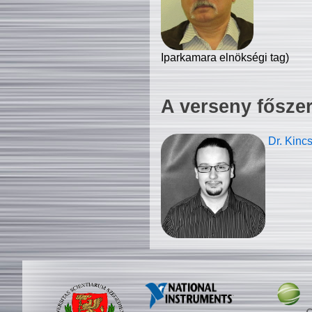
Iparkamara elnökségi tag)
A verseny fősze
Dr. Kinc