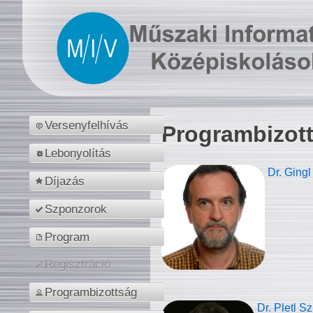
Versenyfelhívás
Programbizot
Lebonyolítás
Dr. Gingl
Díjazás
Szponzorok
Program
Regisztráció
Programbizottság
Dr. Pletl S