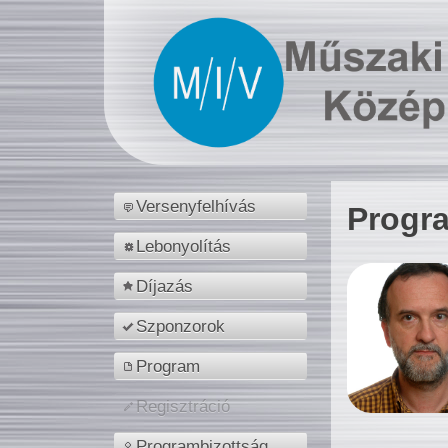
Versenyfelhívás
Progr
Lebonyolítás
Díjazás
Szponzorok
Program
Regisztráció
Programbizottság