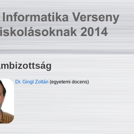
ambizottság
Dr. Gingl Zoltán
(egyetemi docens)