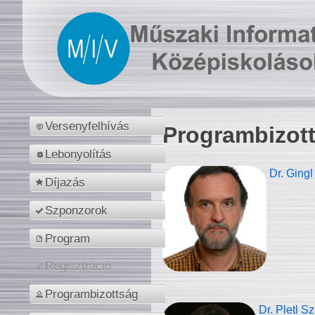
Versenyfelhívás
Programbizot
Lebonyolítás
Dr. Gingl
Díjazás
Szponzorok
Program
Regisztráció
Programbizottság
Dr. Pletl S