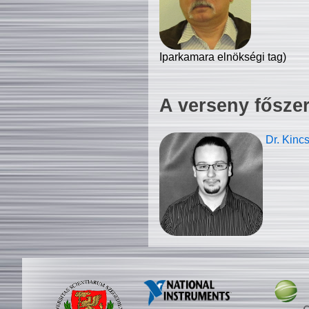
Iparkamara elnökségi tag)
A verseny fősze
Dr. Kinc