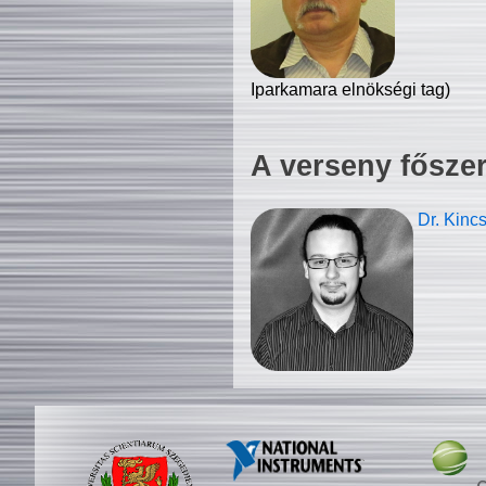
Iparkamara elnökségi tag)
A verseny fősze
Dr. Kinc