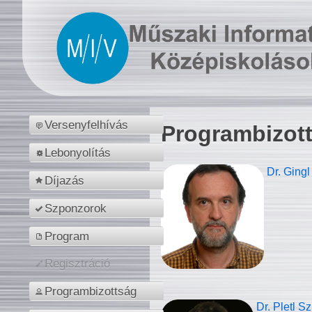
Versenyfelhívás
Programbizot
Lebonyolítás
Dr. Gingl
Díjazás
Szponzorok
Program
Regisztráció
Programbizottság
Dr. Pletl S