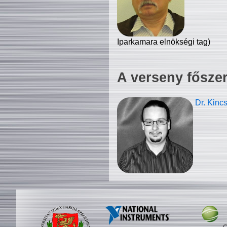
Iparkamara elnökségi tag)
A verseny fősze
Dr. Kinc