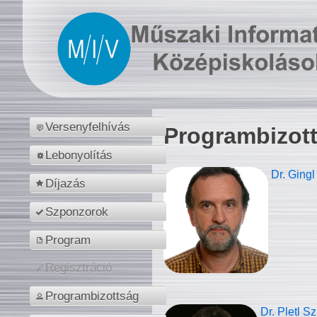
Versenyfelhívás
Programbizot
Lebonyolítás
Dr. Gingl
Díjazás
Szponzorok
Program
Regisztráció
Programbizottság
Dr. Pletl S