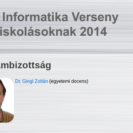
ambizottság
Dr. Gingl Zoltán
(egyetemi docens)