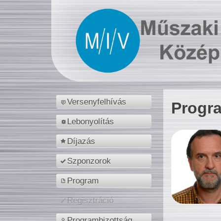
Versenyfelhívás
Progr
Lebonyolítás
Díjazás
Szponzorok
Program
Regisztráció
Programbizottság