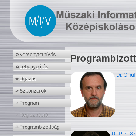
Versenyfelhívás
Programbizot
Lebonyolítás
Dr. Gingl
Díjazás
Szponzorok
Program
Regisztráció
Programbizottság
Dr. Pletl S