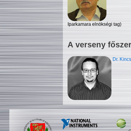
Iparkamara elnökségi tag)
A verseny fősze
Dr. Kinc