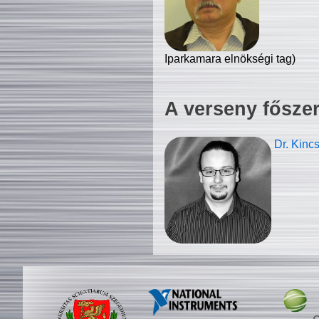
Iparkamara elnökségi tag)
A verseny fősze
Dr. Kinc