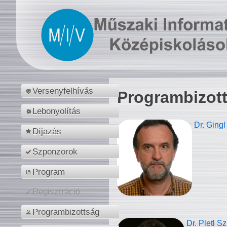
Versenyfelhívás
Programbizot
Lebonyolítás
Dr. Gingl
Díjazás
Szponzorok
Program
Regisztráció
Programbizottság
Dr. Pletl S