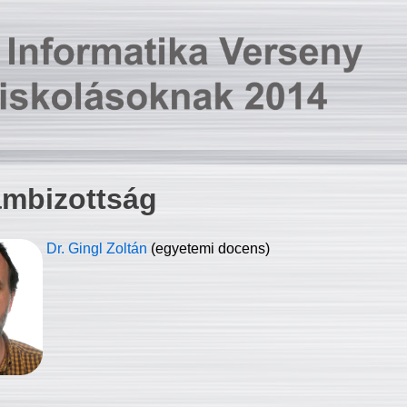
ambizottság
Dr. Gingl Zoltán
(egyetemi docens)