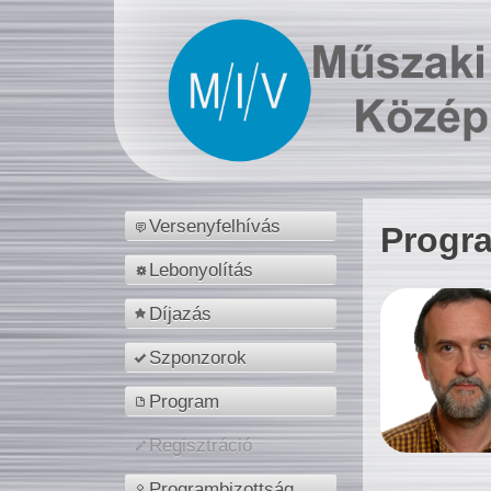
Versenyfelhívás
Progr
Lebonyolítás
Díjazás
Szponzorok
Program
Regisztráció
Programbizottság