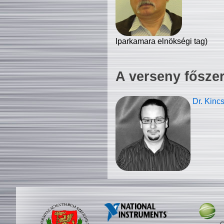
Iparkamara elnökségi tag)
A verseny fősze
Dr. Kinc