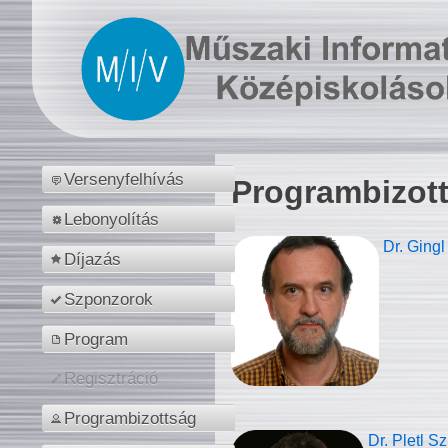
Versenyfelhívás
Programbizot
Lebonyolítás
Dr. Gingl
Díjazás
Szponzorok
Program
Regisztráció
Programbizottság
Dr. Pletl S