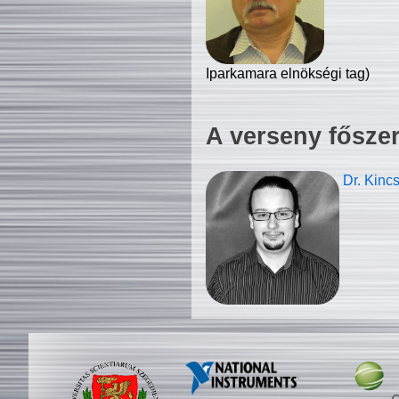
Iparkamara elnökségi tag)
A verseny fősze
Dr. Kinc