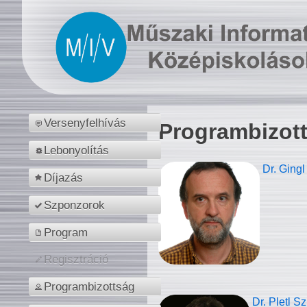
Versenyfelhívás
Programbizot
Lebonyolítás
Dr. Gingl
Díjazás
Szponzorok
Program
Regisztráció
Programbizottság
Dr. Pletl S