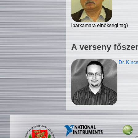
Iparkamara elnökségi tag)
A verseny fősze
Dr. Kinc