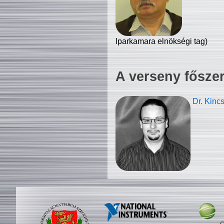
Iparkamara elnökségi tag)
A verseny fősze
Dr. Kinc