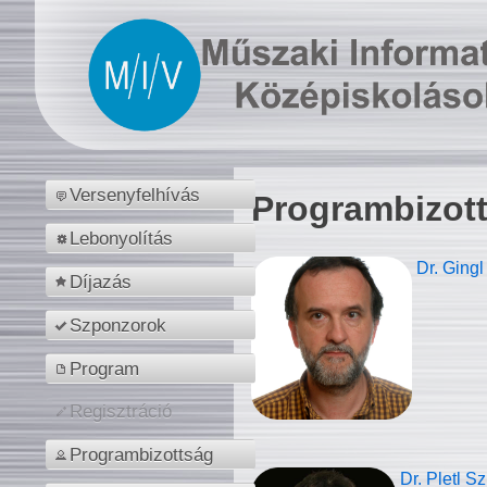
Versenyfelhívás
Programbizot
Lebonyolítás
Dr. Gingl
Díjazás
Szponzorok
Program
Regisztráció
Programbizottság
Dr. Pletl S