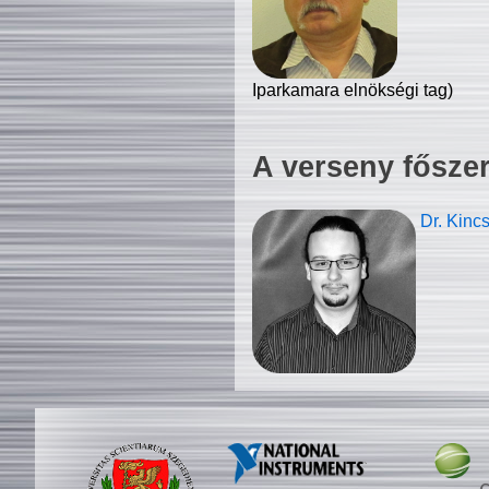
Iparkamara elnökségi tag)
A verseny fősze
Dr. Kinc