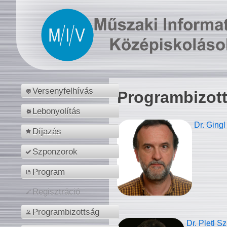
Versenyfelhívás
Programbizot
Lebonyolítás
Dr. Gingl
Díjazás
Szponzorok
Program
Regisztráció
Programbizottság
Dr. Pletl S