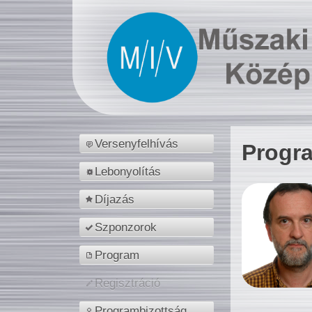
Versenyfelhívás
Progr
Lebonyolítás
Díjazás
Szponzorok
Program
Regisztráció
Programbizottság