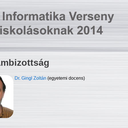
ambizottság
Dr. Gingl Zoltán
(egyetemi docens)