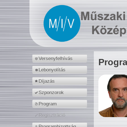
Versenyfelhívás
Progr
Lebonyolítás
Díjazás
Szponzorok
Program
Regisztráció
Programbizottság