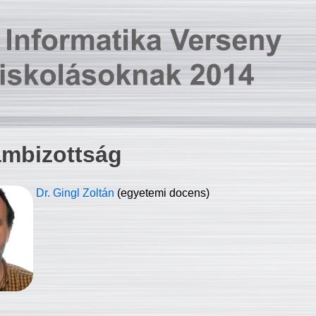
ambizottság
Dr. Gingl Zoltán
(egyetemi docens)