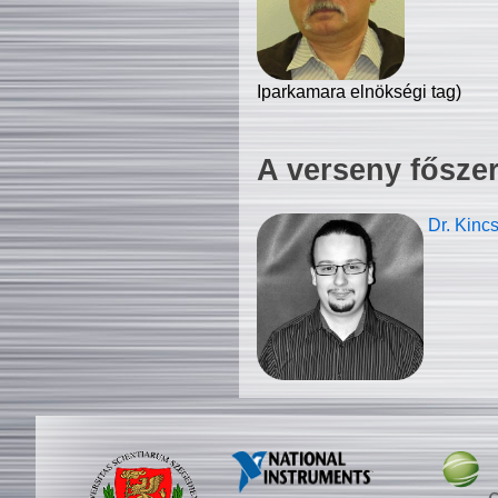
Iparkamara elnökségi tag)
A verseny fősze
Dr. Kinc