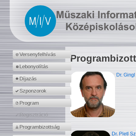
Versenyfelhívás
Programbizot
Lebonyolítás
Dr. Gingl
Díjazás
Szponzorok
Program
Regisztráció
Programbizottság
Dr. Pletl S