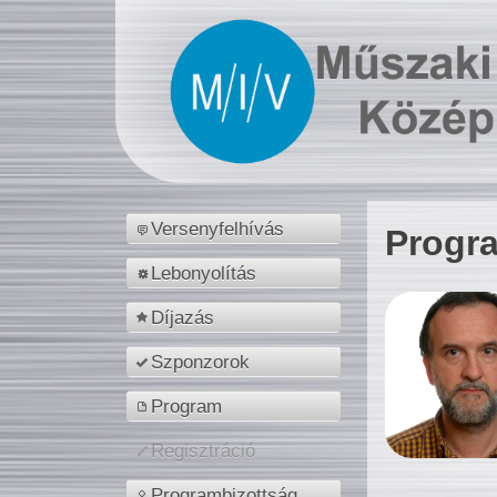
Versenyfelhívás
Progr
Lebonyolítás
Díjazás
Szponzorok
Program
Regisztráció
Programbizottság