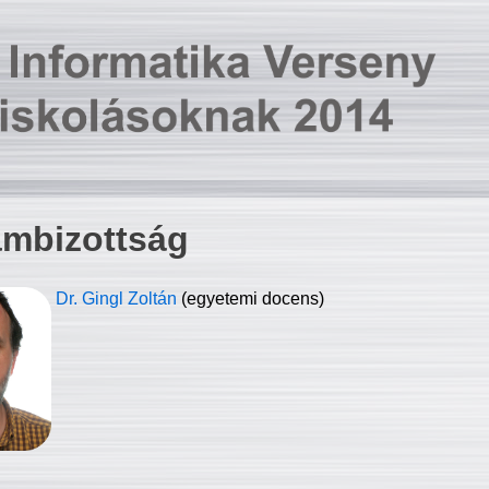
ambizottság
Dr. Gingl Zoltán
(egyetemi docens)