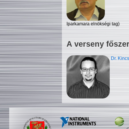
Iparkamara elnökségi tag)
A verseny fősze
Dr. Kinc