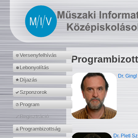
Versenyfelhívás
Programbizot
Lebonyolítás
Dr. Gingl
Díjazás
Szponzorok
Program
Regisztráció
Programbizottság
Dr. Pletl S