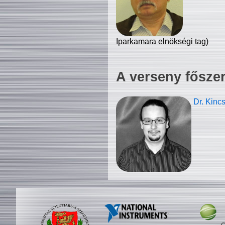
Iparkamara elnökségi tag)
A verseny fősze
Dr. Kinc