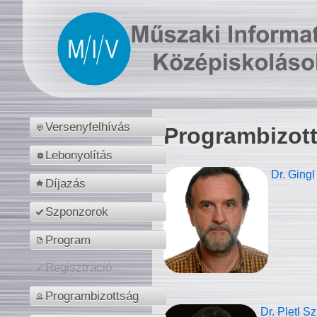
Versenyfelhívás
Programbizot
Lebonyolítás
Dr. Gingl
Díjazás
Szponzorok
Program
Regisztráció
Programbizottság
Dr. Pletl S