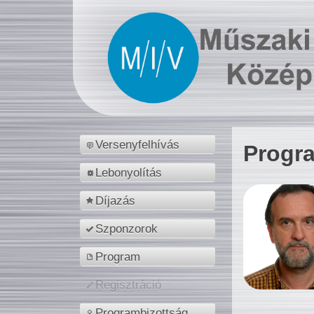
Versenyfelhívás
Progr
Lebonyolítás
Díjazás
Szponzorok
Program
Regisztráció
Programbizottság