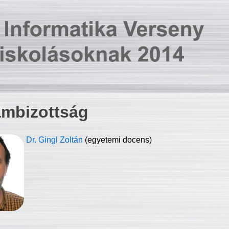
ambizottság
Dr. Gingl Zoltán
(egyetemi docens)