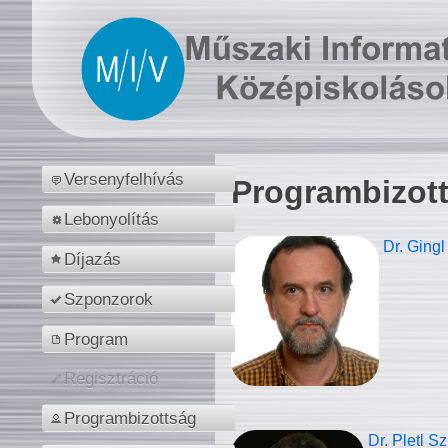
Versenyfelhívás
Programbizot
Lebonyolítás
Dr. Gingl
Díjazás
Szponzorok
Program
Regisztráció
Programbizottság
Dr. Pletl S