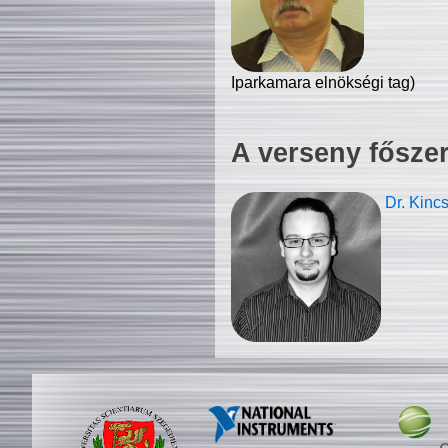
Iparkamara elnökségi tag)
A verseny fősze
Dr. Kinc