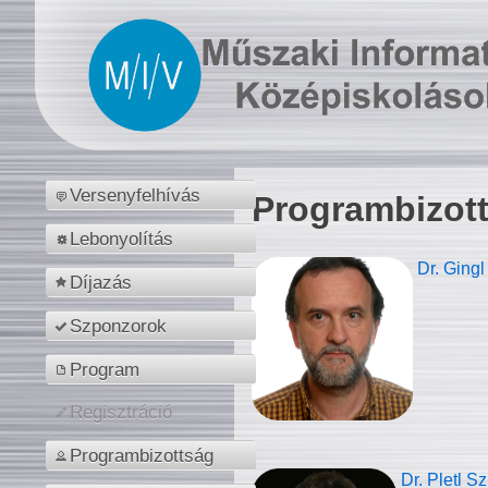
Versenyfelhívás
Programbizot
Lebonyolítás
Dr. Gingl
Díjazás
Szponzorok
Program
Regisztráció
Programbizottság
Dr. Pletl S