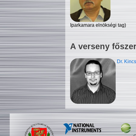
Iparkamara elnökségi tag)
A verseny fősze
Dr. Kinc