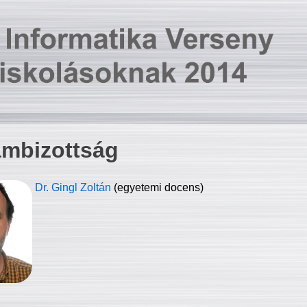
ambizottság
Dr. Gingl Zoltán
(egyetemi docens)