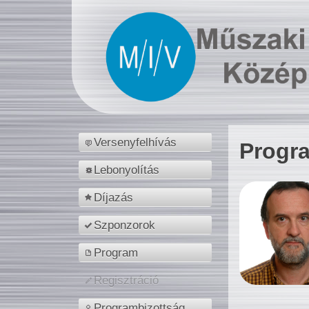
Versenyfelhívás
Progr
Lebonyolítás
Díjazás
Szponzorok
Program
Regisztráció
Programbizottság