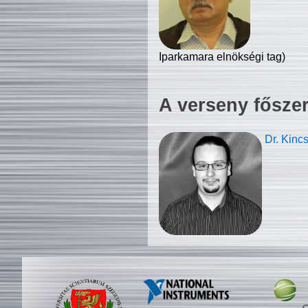
Iparkamara elnökségi tag)
A verseny fősze
Dr. Kinc