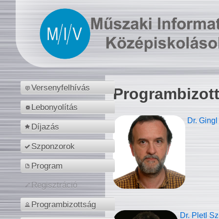
Versenyfelhívás
Programbizot
Lebonyolítás
Dr. Gingl
Díjazás
Szponzorok
Program
Regisztráció
Programbizottság
Dr. Pletl S