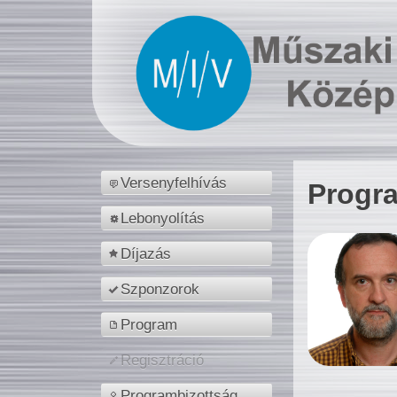
Versenyfelhívás
Progr
Lebonyolítás
Díjazás
Szponzorok
Program
Regisztráció
Programbizottság