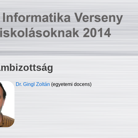
ambizottság
Dr. Gingl Zoltán
(egyetemi docens)