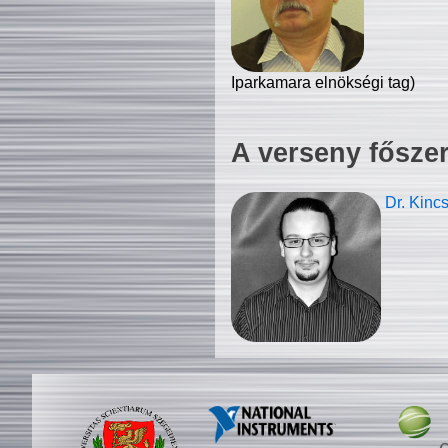
Iparkamara elnökségi tag)
A verseny fősze
Dr. Kinc