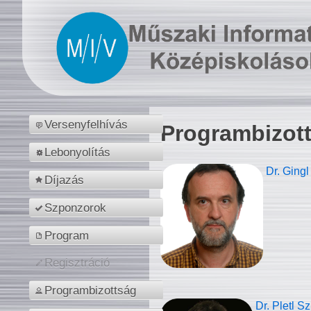
Versenyfelhívás
Programbizot
Lebonyolítás
Dr. Gingl
Díjazás
Szponzorok
Program
Regisztráció
Programbizottság
Dr. Pletl S