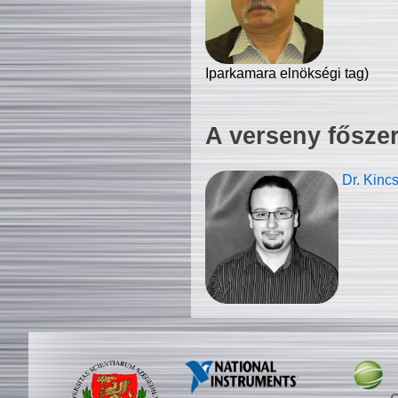
Iparkamara elnökségi tag)
A verseny fősze
Dr. Kinc