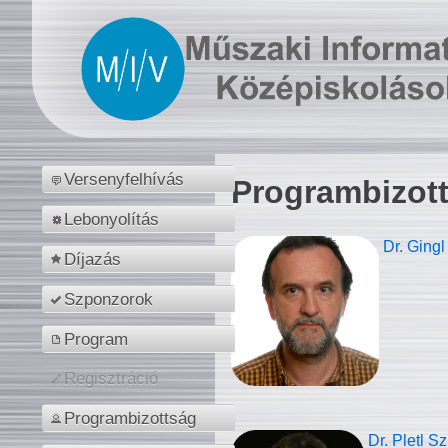
Versenyfelhívás
Programbizot
Lebonyolítás
Dr. Gingl
Díjazás
Szponzorok
Program
Regisztráció
Programbizottság
Dr. Pletl S