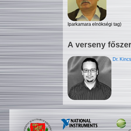
Iparkamara elnökségi tag)
A verseny fősze
Dr. Kinc