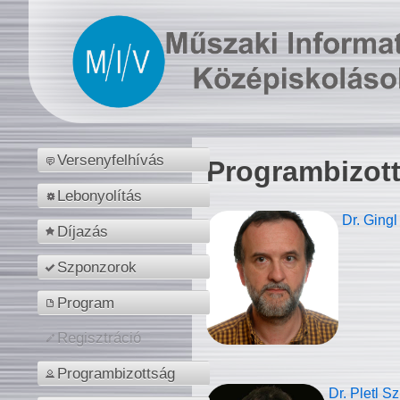
Versenyfelhívás
Programbizot
Lebonyolítás
Dr. Gingl
Díjazás
Szponzorok
Program
Regisztráció
Programbizottság
Dr. Pletl S